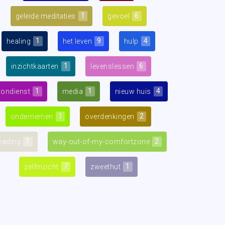
1
6
geleide meditaties
gevoel
1
9
4
healing
het leven
hulp
1
6
inzichtkaarten
levenslessen
1
1
4
oondienst
media
nieuw huis
1
2
ondernemen
overdenkingen
1
2
eading
way-out-of-my-comfortzone
7
1
zelfinzicht
zweethut