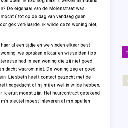
el kon doen. Ik had nog maar 2 weken inmiddels
den? De eigenaar van de Molenstraat was
l mocht ( tot op de dag van vandaag geen
or gek verklaarde, ik wilde deze woning niet,
 haar al een tijdje en we vinden elkaar best
l
 woning, we spraken elkaar en wisselden tips
nteresse had in een woning die zij niet goed
 en dacht waarom niet. De woning zag er goed
stein. Liesbeth heeft contact gezocht met de
r
eft nagedacht of hij mij er wel in wilde hebben.
r ik eruit moest zijn. Het huurcontract getekend
 m’n sleutel moest inleveren al m’n spullen