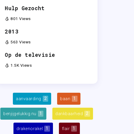
Hulp Gezocht
801 Views
2013
563 Views
Op de televisie
1.5K Views
2
1
aanvaarding
baan
1
2
benjijgelukkig.nu
dankbaarheid
1
1
drakenorakel
flair