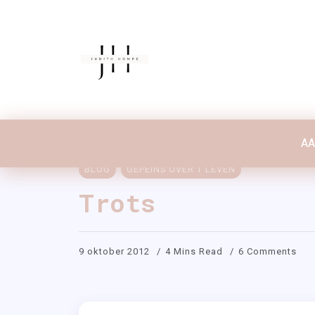
A
A
BLOG
GEPEINS OVER T LEVEN
Trots
9 oktober 2012
4 Mins Read
6 Comments