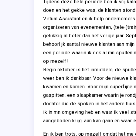
Tijdens deze hele periode ben ik vrij kal
doen en het gekke was, de klanten stonde
Virtual Assistant en ik help ondernemers
organiseren van evenementen, (tele-)train
gelukkig al beter dan het vorige jaar. Se
behoorlijk aantal nieuwe klanten aan mij
een periode waarin ik ook al mn spullen 
op mezelf!
Begin oktober is het inmiddels, de spull
weer ben ik dankbaar. Voor de nieuwe klan
kwamen en komen. Voor mijn superfijne ni
gaspitten, een slaapkamer waarin je rond
dochter die de spoken in het andere huis
ik in mn omgeving heb en waar ik veel ste
aangeboden krijg, aan kan gaan en waar ik
En ik ben trots, op mezelf omdat het me 