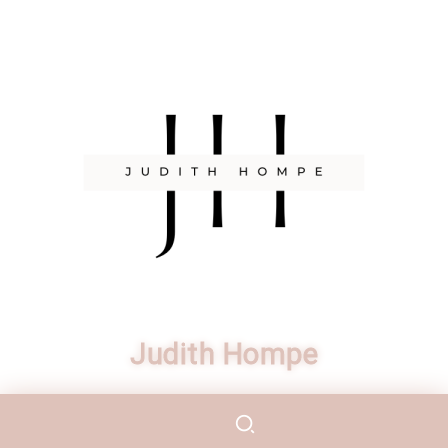
Personal Blog Wordpress Theme
BLOG
Bevrijd je van schuld
Judith Hompe
en schaamte
2 oktober 2023
4 Mins Read
0 Comments