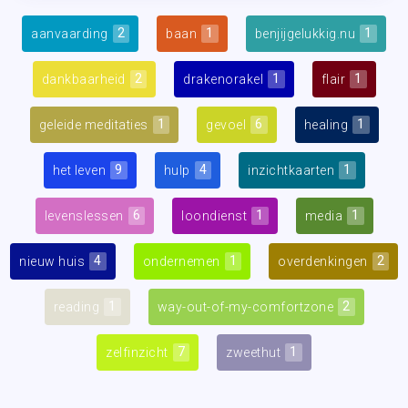
2
1
1
aanvaarding
baan
benjijgelukkig.nu
2
1
1
dankbaarheid
drakenorakel
flair
1
6
1
geleide meditaties
gevoel
healing
9
4
1
het leven
hulp
inzichtkaarten
6
1
1
levenslessen
loondienst
media
4
1
2
nieuw huis
ondernemen
overdenkingen
1
2
reading
way-out-of-my-comfortzone
7
1
zelfinzicht
zweethut