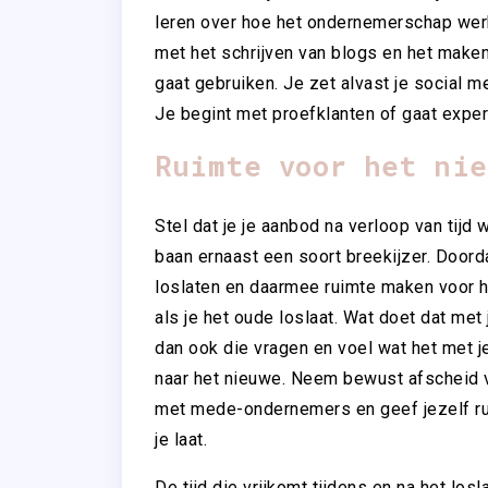
leren over hoe het ondernemerschap werkt
met het schrijven van blogs en het make
gaat gebruiken. Je zet alvast je social m
Je begint met proefklanten of gaat expe
Ruimte voor het nie
Stel dat je je aanbod na verloop van tijd w
baan ernaast een soort breekijzer. Doorda
loslaten en daarmee ruimte maken voor h
als je het oude loslaat. Wat doet dat met j
dan ook die vragen en voel wat het met j
naar het nieuwe. Neem bewust afscheid 
met mede-ondernemers en geef jezelf rui
je laat.
De tijd die vrijkomt tijdens en na het lo