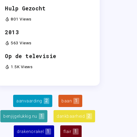
Hulp Gezocht
801 Views
2013
563 Views
Op de televisie
1.5K Views
2
1
aanvaarding
baan
1
2
benjijgelukkig.nu
dankbaarheid
1
1
drakenorakel
flair