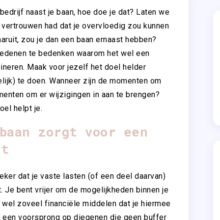
 bedrijf naast je baan, hoe doe je dat? Laten we
te vertrouwen had dat je overvloedig zou kunnen
aaruit, zou je dan een baan ernaast hebben?
el redenen te bedenken waarom het wel een
ineren. Maak voor jezelf het doel helder
elijk) te doen. Wanneer zijn de momenten om
menten om er wijzigingen in aan te brengen?
el helpt je.
baan zorgt voor een
st
eker dat je vaste lasten (of een deel daarvan)
t. Je bent vrijer om de mogelijkheden binnen je
r wel zoveel financiële middelen dat je hiermee
je een voorsprong op diegenen die geen buffer