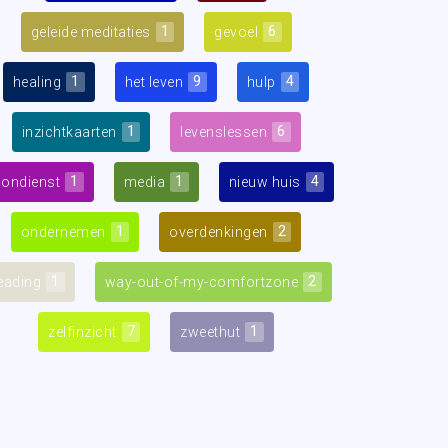
1
6
geleide meditaties
gevoel
1
9
4
healing
het leven
hulp
1
6
inzichtkaarten
levenslessen
1
1
4
oondienst
media
nieuw huis
1
2
ondernemen
overdenkingen
1
2
eading
way-out-of-my-comfortzone
7
1
zelfinzicht
zweethut